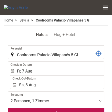
Home
Sevilla
Coolrooms Palacio Villapanés 5 Gl
Hotels
Flug + Hotel
.
Reiseziel
.
Check-in Datum
Check-Out-Datum
Belegung
Belegung
2
Personen
,
1
Zimmer