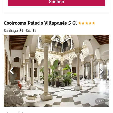
Suchen
Coolrooms Palacio Villapanés 5 Gl
Santiago, 31 - Sevilla
Zurück
Näch
1
/ 15