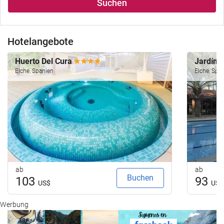
Suchen
Hotelangebote
Huerto Del Cura
Jardín 
Elche, Spanien
Elche, Spa
ab
ab
Buchen
103
93
US$
US$
Werbung