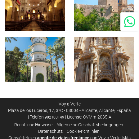
Voy a Verte
Plaza de los Luceros, 17, 3ºC - 03004 - Alicante, Alicante, España
| Telefon
| License: CVMm-2035-A
902100149
Rechtliche Hinweise
Allgemeine Geschäftsbedingungen
Datenschutz
Cookie-richtlinien
Conviértete en
agente de viajes freelance
con Voy a Verte. Más