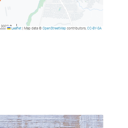
3000 ft
Leaflet
|
Map data ©
OpenStreetMap
contributors,
CC-BY-SA