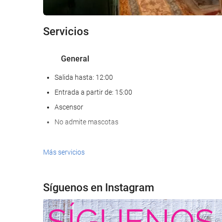
Servicios
General
Salida hasta: 12:00
Entrada a partir de: 15:00
Ascensor
No admite mascotas
Comida y bebida
Más servicios
Restaurante a la carta
Síguenos en Instagram
Servicio de limpieza
Servicio de lavandería