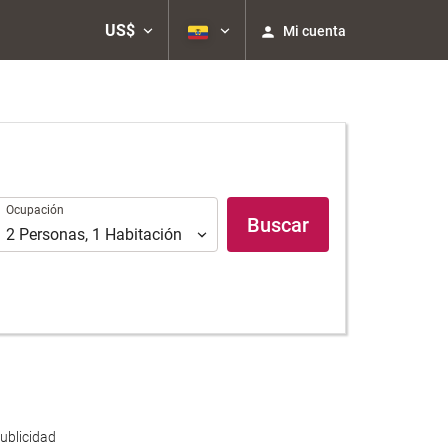
US$
Mi cuenta
Ocupación
Ocupación
Buscar
2
Personas
,
1
Habitación
ublicidad