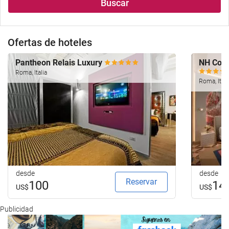
Buscar
alojamiento..
búsqueda
de
su
Ofertas de hoteles
hotel.
Pantheon Relais Luxury
NH Coll
Roma, Italia
Roma, Itali
desde
desde
Reservar
100
14
US$
US$
Publicidad