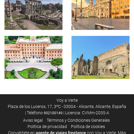
Voy a Verte
Plaza de los Luceros, 17, 3ºC - 03004 - Alicante, Alicante, España
| Teléfono
| Licencia: CVMm-2035-A
902100149
Aviso legal
Términos y Condiciones Generales
Polí­tica de privacidad
Política de cookies
Conviértete en
agente de viajes freelance
con Voy a Verte. Más