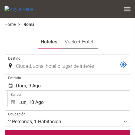
Home
Roma
Hoteles
Vuelo + Hotel
Introduzca
Destino
el
lugar
de
Introduzca
Entrada
destino
las
en
fechas
Salida
el
de
que
inicio
realizar
y
Ocupación
la
Ocupación
fin
búsqueda
para
2
Personas
,
1
Habitación
de
realizar
su
la