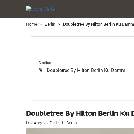
Home
Berlín
Doubletree By Hilton Berlin Ku Damm
Introduzca
Destino
el
lugar
de
destino
en
el
que
Doubletree By Hilton Berlin K
realizar
la
Los-Angeles-Platz, 1 - Berlín
búsqueda
de