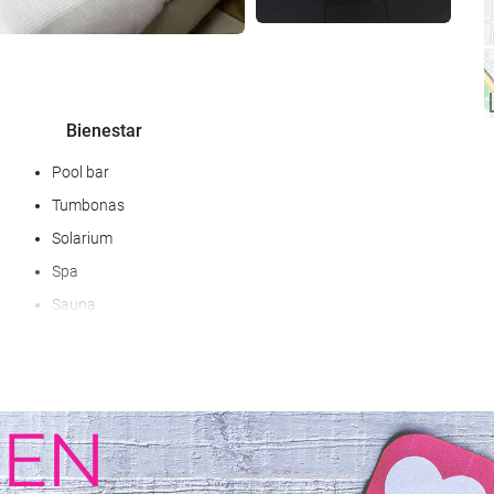
Bienestar
Pool bar
Tumbonas
Solarium
Spa
Sauna
Servicio de masaje
Servicio de peluquería
Gimnasio
Clases colectivas