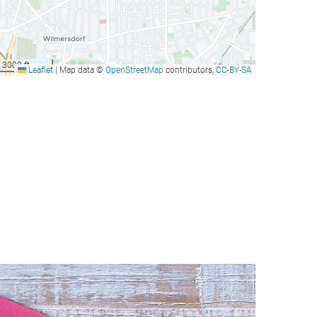
3000 ft
Leaflet
|
Map data ©
OpenStreetMap
contributors,
CC-BY-SA