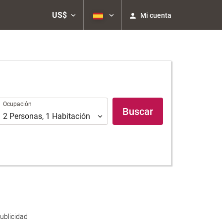
US$
Mi cuenta
Ocupación
Ocupación
Buscar
2
Personas
,
1
Habitación
ublicidad