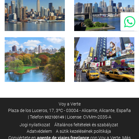
Voy a Verte
Plaza de los Luceros, 17, 3ºC - 03004 - Alicante, Alicante, España
| Telefon
| License: CVMm-2035-A
902100149
Jogi nyilatkozat
Általános feltételek és szabályzat
Adatvédelem
A sütik kezelésének politikája
Conviértete en
agente de viajes freelance
con Voy a Verte. Más