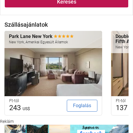
Keresés
Szállásajánlatok
Park Lane New York
Doublet
Fifth A
New York, Amerikai Egyesült Államok
New York, 
Ft-tól
Ft-tól
Foglalás
243
137
US$
U
Reklám