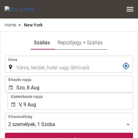
Home
New York
Szállás
Repülőjegy + Szállás
.
Hova
.
Érkezés napja
Kijelentkezés napja
Kihasználtság
Kihasználtság
2
személyek
,
1
Szoba