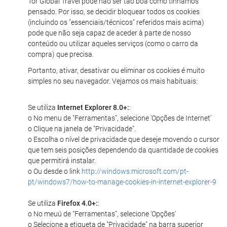
Tor Global Travel pode não ser tão boa como tínhamos
pensado. Por isso, se decidir bloquear todos os cookies
(incluindo os "essenciais/técnicos" referidos mais acima)
pode que não seja capaz de aceder à parte de nosso
conteúdo ou utilizar aqueles serviços (como o carro da
compra) que precisa.
Portanto, ativar, desativar ou eliminar os cookies é muito
simples no seu navegador. Vejamos os mais habituais:
Se utiliza
Internet Explorer 8.0+:
:
o No menu de "Ferramentas", selecione 'Opções de Internet'
o Clique na janela de "Privacidade".
o Escolha o nível de privacidade que deseje movendo o cursor
que tem seis posições dependendo da quantidade de cookies
que permitirá instalar.
o Ou desde o link
http://windows.microsoft.com/pt-
pt/windows7/how-to-manage-cookies-in-internet-explorer-9
Se utiliza
Firefox 4.0+:
:
o No meuú de "Ferramentas", selecione 'Opções'
o Selecione a etiqueta de "Privacidade" na barra superior