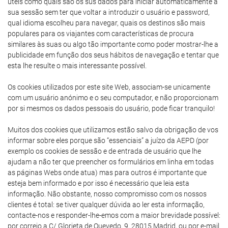
úteis como quais são os sus dados para iniciar automaticamente a
sua sessão sem ter que voltar a introduzir o usuário e password,
qual idioma escolheu para navegar, quais os destinos são mais
populares para os viajantes com características de procura
similares às suas ou algo tão importante como poder mostrar-lhe a
publicidade em função dos seus hábitos de navegação e tentar que
esta lhe resulte o mais interessante possível.
Os cookies utilizados por este site Web, associam-se unicamente
com um usuário anónimo e o seu computador, e não proporcionam
por si mesmos os dados pessoais do usuário, pode ficar tranquilo!
Muitos dos cookies que utilizamos estão salvo da obrigação de vos
informar sobre eles porque são “essenciais” a juízo da AEPD (por
exemplo os cookies de sessão e de entrada de usuário que lhe
ajudam a não ter que preencher os formulários em linha em todas
as páginas Webs onde atua) mas para outros é importante que
esteja bem informado e por isso é necessário que leia esta
informação. Não obstante, nosso compromisso com os nossos
clientes é total: se tiver qualquer dúvida ao ler esta informação,
contacte-nos e responder-lhe-emos com a maior brevidade possível:
por correio a C/ Glorieta de Quevedo, 9, 28015 Madrid, ou por e-mail