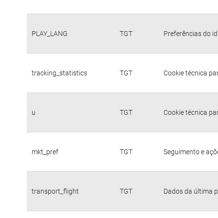
PLAY_LANG
TGT
Preferências do i
tracking_statistics
TGT
Cookie técnica pa
u
TGT
Cookie técnica pa
mkt_pref
TGT
Seguimento e açõe
transport_flight
TGT
Dados da última p