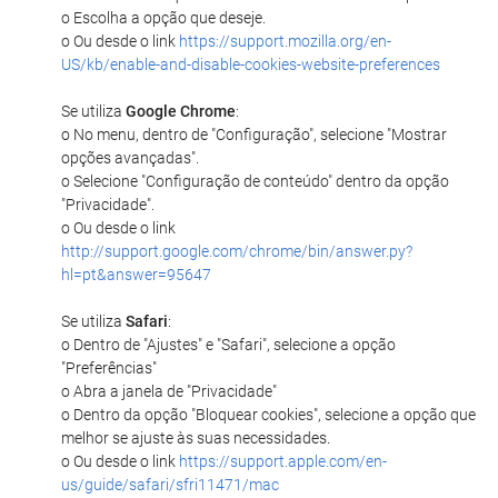
o Escolha a opção que deseje.
o Ou desde o link
https://support.mozilla.org/en-
US/kb/enable-and-disable-cookies-website-preferences
Se utiliza
Google Chrome
:
o No menu, dentro de "Configuração", selecione "Mostrar
opções avançadas".
o Selecione "Configuração de conteúdo" dentro da opção
"Privacidade".
o Ou desde o link
http://support.google.com/chrome/bin/answer.py?
hl=pt&answer=95647
Se utiliza
Safari
:
o Dentro de "Ajustes" e "Safari", selecione a opção
"Preferências"
o Abra a janela de "Privacidade"
o Dentro da opção "Bloquear cookies", selecione a opção que
melhor se ajuste às suas necessidades.
o Ou desde o link
https://support.apple.com/en-
us/guide/safari/sfri11471/mac