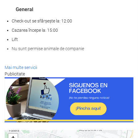
General
Check-out se sfârșește la: 12:00
Cazarea începe la: 15:00
Lift
Nu sunt permise animale de companie
SPA
Mai multe servicii
Publicitate
Spa
baie turcească/baie de aburi
Saună
Sală de fitness
Servicii de primire
recepţie deschisă nonstop