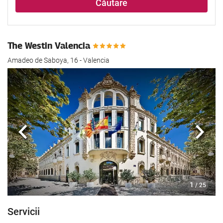
Căutare
The Westin Valencia
Amadeo de Saboya, 16 - Valencia
Anterioară
Urmă
1
/ 25
Servicii