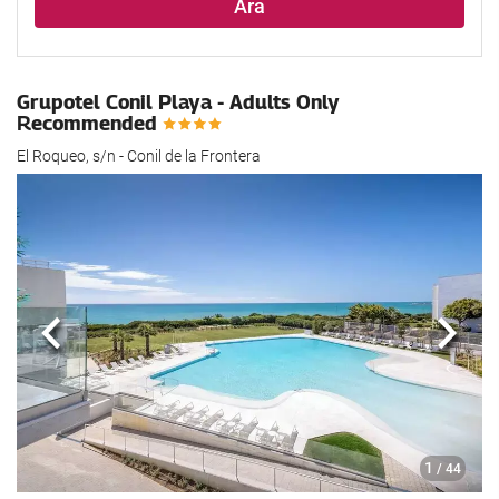
Ara
Grupotel Conil Playa - Adults Only
Recommended
El Roqueo, s/n - Conil de la Frontera
Önceki
Sonra
1
/ 44