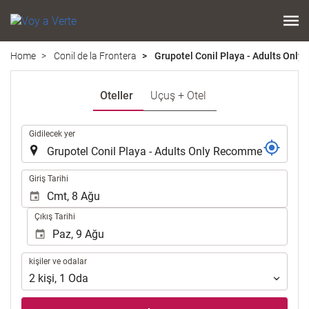
Home
Conil de la Frontera
Grupotel Conil Playa - Adults On
Oteller
Uçuş + Otel
.
Gidilecek yer
.
Giriş Tarihi
Çıkış Tarihi
kişiler
kişiler ve odalar
ve
2
kişi
,
1
Oda
odalar