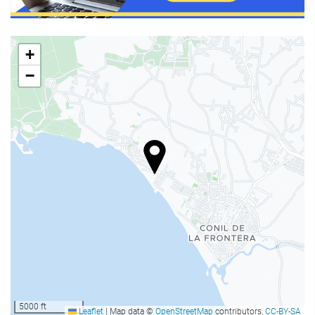
Havuz
+
Havuz
−
Ä°nternet
Ücretsiz Wi-Fi
Kat hizmetleri
Çamaşır
Síguenos en Instagram
SaÄlÄ±k
Spor salonu
5000 ft
Leaflet
|
Map data ©
OpenStreetMap
contributors,
CC-BY-SA