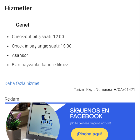
Hizmetler
Genel
Check-out bitiş saati: 12:00
Check-in başlangıç saati: 15:00
Asansör
Evcil hayvanlar kabul edilmez
KarÅÄ±lama hizmetleri
Daha fazla hizmet
Turizm Kayıt Numarası: H/CA/01471
24-saat açık resepsiyon
Reklam
Bagaj muhafazası
Yiyecek ve içecek
À la carte restoran
Bar