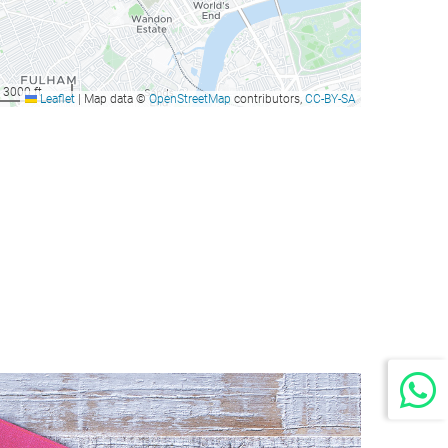
3000 ft
Leaflet
|
Map data ©
OpenStreetMap
contributors,
CC-BY-SA