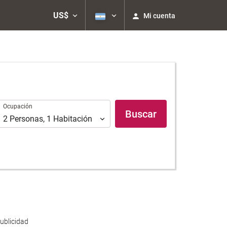
US$
Mi cuenta
Ocupación
Ocupación
Buscar
2
Personas
,
1
Habitación
ublicidad