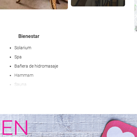
Bienestar
Solarium
Spa
Bañera de hidromasaje
Hammam
Sauna
Servicio de masaje
Servicio de peluquería
Gimnasio
Comida y bebida