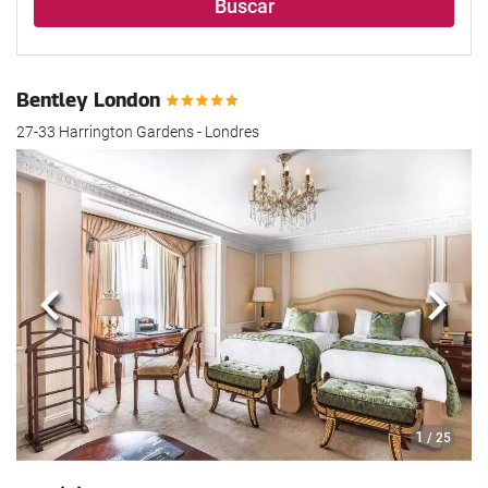
Buscar
Bentley London
27-33 Harrington Gardens - Londres
Anterior
Sigui
1
/ 25