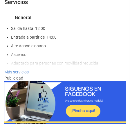
Servicios
General
Salida hasta: 12:00
Entrada a partir de: 14:00
Aire Acondicionado
Ascensor
Adaptado para personas con movilidad reducida
Habitaciones No fumadores
Más servicios
Publicidad
No admite mascotas
Bienestar
Solarium
Spa
Bañera de hidromasaje