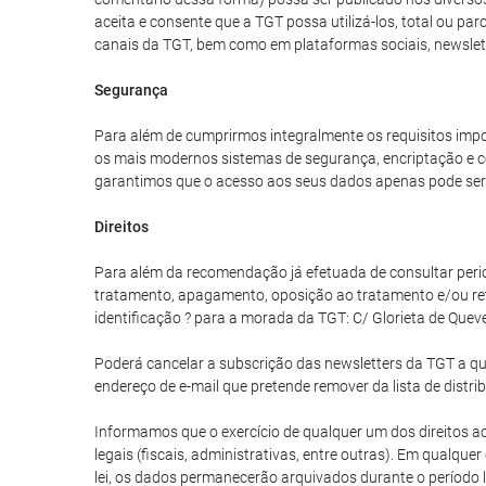
aceita e consente que a TGT possa utilizá-los, total ou p
canais da TGT, bem como em plataformas sociais, newslet
Segurança
Para além de cumprirmos integralmente os requisitos impo
os mais modernos sistemas de segurança, encriptação e co
garantimos que o acesso aos seus dados apenas pode ser 
Direitos
Para além da recomendação já efetuada de consultar periodi
tratamento, apagamento, oposição ao tratamento e/ou re
identificação ? para a morada da TGT: C/ Glorieta de Quev
Poderá cancelar a subscrição das newsletters da TGT a qua
endereço de e-mail que pretende remover da lista de distri
Informamos que o exercício de qualquer um dos direitos aci
legais (fiscais, administrativas, entre outras). Em qualq
lei, os dados permanecerão arquivados durante o período l