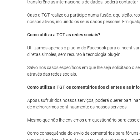
transferências internacionais de dados, poderá contactar-
Caso a TGT realize ou participe numa fusão, aquisição, reo
nossos ativos, incluindo os seus dados pessoais. Em qualq
Como utiliza a TGT as redes sociais?
Utilizamos apenas o plug-in do Facebook para o incentivar
diretas simples, sem recurso à tecnologia plug-in.
Salvo nos casos específicos em que lhe seja solicitado o
através das redes sociais.
Como utiliza a TGT os comentários dos clientes e as inf
Após usufruir dos nossos serviços, poderá querer partilh
de melhorarmos continuamente os nossos serviços.
Mesmo que não lhe enviemos um questionário para esse efe
Como consequência do envio de comentários para fóruns de 
comentário dessa forma) possa ser publicado nos diverso