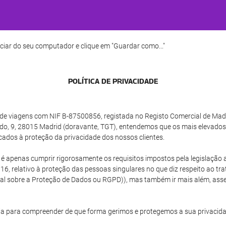
ciar do seu computador e clique em "Guardar como..."
POLÍTICA DE PRIVACIDADE
e viagens com NIF B-87500856, registada no Registo Comercial de Madrid
do, 9, 28015 Madrid (doravante, TGT), entendemos que os mais elevados
cados à proteção da privacidade dos nossos clientes.
o é apenas cumprir rigorosamente os requisitos impostos pela legislaç
16, relativo à proteção das pessoas singulares no que diz respeito ao tr
ral sobre a Proteção de Dados ou RGPD)), mas também ir mais além, as
a para compreender de que forma gerimos e protegemos a sua privacida