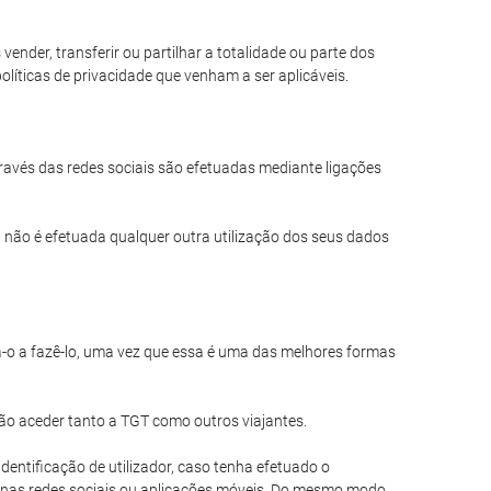
nder, transferir ou partilhar a totalidade ou parte dos
líticas de privacidade que venham a ser aplicáveis.
través das redes sociais são efetuadas mediante ligações
 não é efetuada qualquer outra utilização dos seus dados
a-o a fazê-lo, uma vez que essa é uma das melhores formas
ão aceder tanto a TGT como outros viajantes.
entificação de utilizador, caso tenha efetuado o
 nas redes sociais ou aplicações móveis. Do mesmo modo,