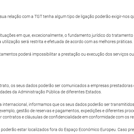
a sua relação com a TGT tenha algum tipo de ligação poderão exigir-nos
ituações em que, excecionalmente, o fundamento jurídico do tratamento 
 utilização será restrita e efetuada de acordo com as melhores práticas.
amentos poderá impossibilitar a prestação ou execução dos serviços ou
rato, os seus dados poderão ser comunicados a empresas prestadoras d
dades da Administração Pública de diferentes Estados.
ternacional, informamos que os seus dados poderão ser transmitidos 
xemplo, gestão de reservas e pagamentos, expedições e diferentes proce
 contratos e cláusulas de confidencialidade em conformidade com os req
 poderão estar localizados fora do Espaço Económico Europeu. Caso pr