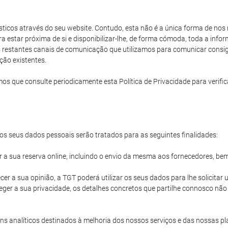
rísticos através do seu website. Contudo, esta não é a única forma de no
ara estar próxima de si e disponibilizar-lhe, de forma cómoda, toda a in
os restantes canais de comunicação que utilizamos para comunicar consigo
ção existentes.
e consulte periodicamente esta Política de Privacidade para verificar
s seus dados pessoais serão tratados para as seguintes finalidades:
ir a sua reserva online, incluindo o envio da mesma aos fornecedores, be
cer a sua opinião, a TGT poderá utilizar os seus dados para lhe solicita
ger a sua privacidade, os detalhes concretos que partilhe connosco nã
s analíticos destinados à melhoria dos nossos serviços e das nossas pl