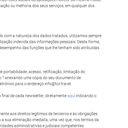
icação ou melhoria dos seus serviços, em qualquer dos
rdo com a natureza dos dados tratados, utilizamos sempre
lização indevida das informações pessoais. Desta forma,
desempenho das funções que lhe tenham sido atribuídas.
 portabilidade, acesso, retificação, limitação do
do ? anexando uma cópia do seu documento de
etrónico para o endereço info@tor.travel.
 final de cada newsletter, diretamente
aqui
indicando o
ente aos direitos legítimos de terceiros e às obrigações
a a sua eliminação imediata, uma vez que, nos termos da
ridades administrativas e judiciais competentes.