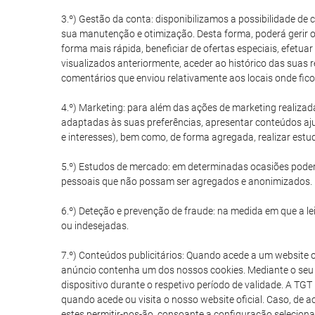
3.º) Gestão da conta: disponibilizamos a possibilidade de
sua manutenção e otimização. Desta forma, poderá gerir o
forma mais rápida, beneficiar de ofertas especiais, efetuar
visualizados anteriormente, aceder ao histórico das suas 
comentários que enviou relativamente aos locais onde fico
4.º) Marketing: para além das ações de marketing realizad
adaptadas às suas preferências, apresentar conteúdos aju
e interesses), bem como, de forma agregada, realizar est
5.º) Estudos de mercado: em determinadas ocasiões poder
pessoais que não possam ser agregados e anonimizados.
6.º) Deteção e prevenção de fraude: na medida em que a lei 
ou indesejadas.
7.º) Conteúdos publicitários: Quando acede a um website 
anúncio contenha um dos nossos cookies. Mediante o seu 
dispositivo durante o respetivo período de validade. A TG
quando acede ou visita o nosso website oficial. Caso, de 
estes permitir-nos-ão, consoante a configuração selecionad