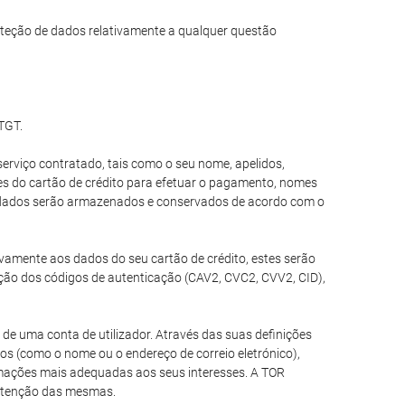
teção de dados relativamente a qualquer questão
 TGT.
erviço contratado, tais como o seu nome, apelidos,
ões do cartão de crédito para efetuar o pagamento, nomes
es dados serão armazenados e conservados de acordo com o
tivamente aos dados do seu cartão de crédito, estes serão
ção dos códigos de autenticação (CAV2, CVC2, CVV2, CID),
de uma conta de utilizador. Através das suas definições
ios (como o nome ou o endereço de correio eletrónico),
ormações mais adequadas aos seus interesses. A TOR
nutenção das mesmas.