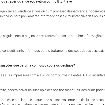
nos através do endereço eletrónico info@tor.travel.
rganização, venda de ativos ou num processo de insolvência, poderemos ve
uer caso, será previamente informado dessa circunstância e das novas po
 a seguir a nossa página. As restantes formas de partilhar informação a
 seu consentimento informado para o tratamento dos seus dados pessoais,
ormações que partilha connosco sobre os destinos?
ar as suas impressões com a TGT ou com outros viajantes. A TGT incentiv
ito, poderá deixar as suas opiniões nos nossos fóruns, aos quais poder
acesso público, aceita que todo o respetivo conteúdo (incluindo a sua id
s fóruns que constituem a comunidade TGT, quer no nosso website, quer