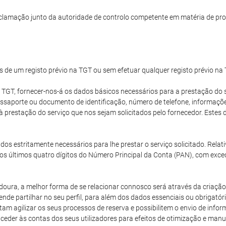
clamação junto da autoridade de controlo competente em matéria de pro
s de um registo prévio na TGT ou sem efetuar qualquer registo prévio na
 TGT, fornecer-nos-á os dados básicos necessários para a prestação do s
passaporte ou documento de identificação, número de telefone, informaç
 à prestação do serviço que nos sejam solicitados pelo fornecedor. Est
dos estritamente necessários para lhe prestar o serviço solicitado. Rela
os últimos quatro dígitos do Número Principal da Conta (PAN), com exce
oura, a melhor forma de se relacionar connosco será através da criação 
nde partilhar no seu perfil, para além dos dados essenciais ou obrigatór
m agilizar os seus processos de reserva e possibilitem o envio de inf
aceder às contas dos seus utilizadores para efeitos de otimização e ma