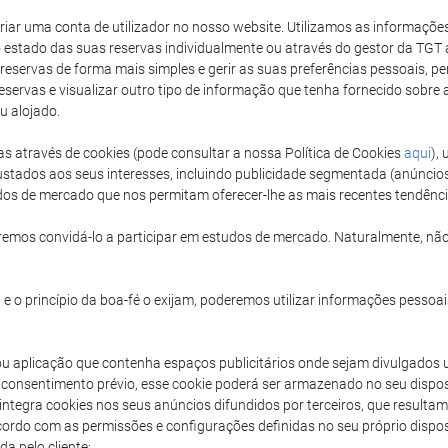
 criar uma conta de utilizador no nosso website. Utilizamos as informaçõ
 estado das suas reservas individualmente ou através do gestor da TGT a
 reservas de forma mais simples e gerir as suas preferências pessoais, perm
reservas e visualizar outro tipo de informação que tenha fornecido sobr
u alojado.
as através de cookies (pode consultar a nossa Política de Cookies
aqui
),
stados aos seus interesses, incluindo publicidade segmentada (anúncio
udos de mercado que nos permitam oferecer-lhe as mais recentes tendênc
emos convidá-lo a participar em estudos de mercado. Naturalmente, não
e o princípio da boa-fé o exijam, poderemos utilizar informações pessoais
ou aplicação que contenha espaços publicitários onde sejam divulgados 
consentimento prévio, esse cookie poderá ser armazenado no seu dispos
T integra cookies nos seus anúncios difundidos por terceiros, que result
acordo com as permissões e configurações definidas no seu próprio disp
a pelo cliente: