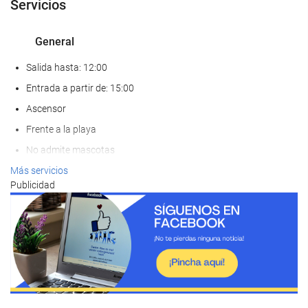
Servicios
General
Salida hasta: 12:00
Entrada a partir de: 15:00
Ascensor
Frente a la playa
No admite mascotas
Más servicios
Comida y bebida
Publicidad
Restaurante a la carta
Bar
Cafetera en zonas comunes
Bienestar