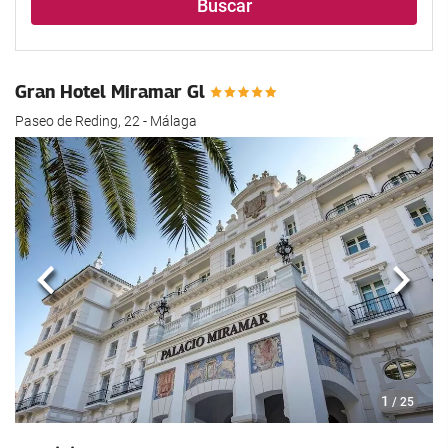
Buscar
Gran Hotel Miramar Gl
Paseo de Reding, 22 - Málaga
Anterior
Sigui
1
/ 25