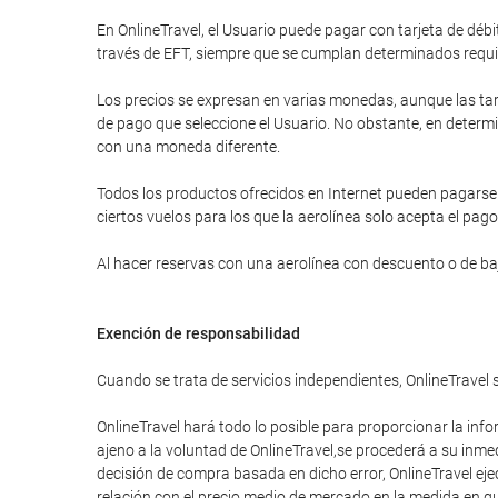
En OnlineTravel, el Usuario puede pagar con tarjeta de d
través de EFT, siempre que se cumplan determinados requi
Los precios se expresan en varias monedas, aunque las tar
de pago que seleccione el Usuario. No obstante, en determi
con una moneda diferente.
Todos los productos ofrecidos en Internet pueden pagarse a
ciertos vuelos para los que la aerolínea solo acepta el pago
Al hacer reservas con una aerolínea con descuento o de bajo
Exención de responsabilidad
Cuando se trata de servicios independientes, OnlineTravel 
OnlineTravel hará todo lo posible para proporcionar la info
ajeno a la voluntad de OnlineTravel,se procederá a su inme
decisión de compra basada en dicho error, OnlineTravel eje
relación con el precio medio de mercado en la medida en que