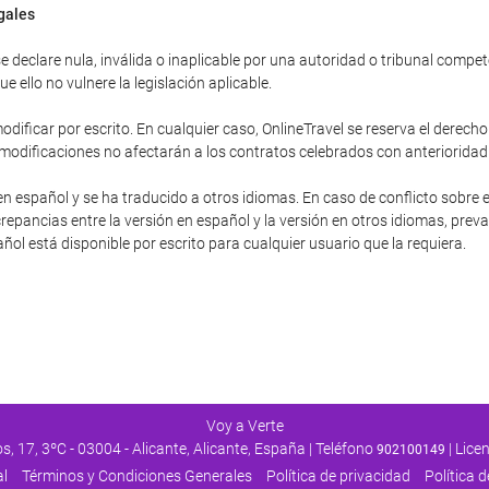
egales
 declare nula, inválida o inaplicable por una autoridad o tribunal competent
 ello no vulnere la legislación aplicable.
dificar por escrito. En cualquier caso, OnlineTravel se reserva el derecho
 modificaciones no afectarán a los contratos celebrados con anterioridad
en español y se ha traducido a otros idiomas. En caso de conflicto sobre e
repancias entre la versión en español y la versión en otros idiomas, preva
pañol está disponible por escrito para cualquier usuario que la requiera.
Voy a Verte
s, 17, 3ºC - 03004 - Alicante, Alicante, España | Teléfono
| Lic
902100149
al
Términos y Condiciones Generales
Política de privacidad
Política 