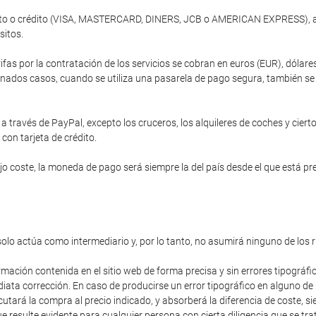
ébito o crédito (VISA, MASTERCARD, DINERS, JCB o AMERICAN EXPRESS), a 
sitos.
ifas por la contratación de los servicios se cobran en euros (EUR), dóla
nados casos, cuando se utiliza una pasarela de pago segura, también se of
 través de PayPal, excepto los cruceros, los alquileres de coches y cierto
 con tarjeta de crédito.
 coste, la moneda de pago será siempre la del país desde el que está prev
solo actúa como intermediario y, por lo tanto, no asumirá ninguno de los 
rmación contenida en el sitio web de forma precisa y sin errores tipográfi
diata corrección. En caso de producirse un error tipográfico en alguno de
cutará la compra al precio indicado, y absorberá la diferencia de coste,
 resulte evidente para cualquier persona con cierta diligencia que se trat