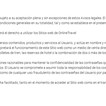
 sujeto a su aceptación plena y sin excepciones de estos Avisos legales. El
ondiciones generales en su totalidad, tal y como se establece en el pres
á el derecho a utilizar los Sitios web de OnlineTravel
diversos contenidos, productos y servicios al Usuario, y actúa en nombre y
rpretará el funcionamiento de este Sitio web como un medio de venta direc
s billetes de tren, las reservas de hotel o la combinación de dos o más de lo
ones razonables para mantener la confidencialidad de las contraseñas que
os. El Usuario se compromete a asumir toda la responsabilidad de los cost
 como de cualquier uso fraudulento de las contraseñas del Usuario por pa
 facilitado, tanto en el momento de acceder al Sitio web como en el trans