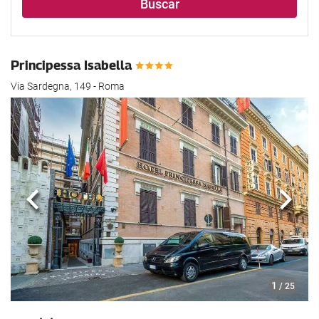
Buscar
Principessa Isabella
Via Sardegna, 149 - Roma
Anterior
Sigui
1
/ 25