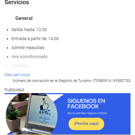
Servicios
General
Salida hasta: 12:00
Entrada a partir de: 14:00
Admite mascotas
Aire Acondicionado
Ascensor
AAdaptado para personas con movilidad reducida
Más servicios
Número de inscripción en el Registro de Turismo: IT058091A1XF8SCTS3
Habitaciones No fumadores
Publicidad
Zona de fumadores
Servicios de recepción
Guardaequipaje
Caja fuerte