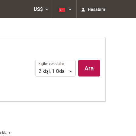
US$
Hesabım
kişiler
kişiler ve odalar
Ara
ve
2
kişi
,
1
Oda
odalar
eklam