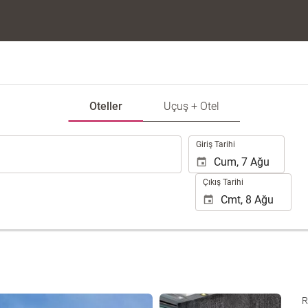
Oteller
Uçuş + Otel
.
Giriş Tarihi
Çıkış Tarihi
25 fotoğrafı gör
R