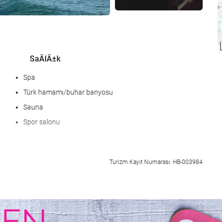
SaÄlÄ±k
Spa
Türk hamamı/buhar banyosu
Sauna
Spor salonu
KarÅÄ±lama hizmetleri
Turizm Kayıt Numarası: HB-003984
24-saat açık resepsiyon
Bagaj muhafazası