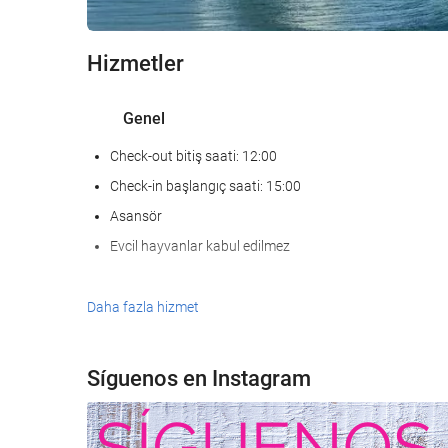
Hizmetler
Genel
Check-out bitiş saati: 12:00
Check-in başlangıç saati: 15:00
Asansör
Evcil hayvanlar kabul edilmez
Yiyecek ve içecek
Daha fazla hizmet
À la carte restoran
Bar
Síguenos en Instagram
Tesis bünyesinde kafe