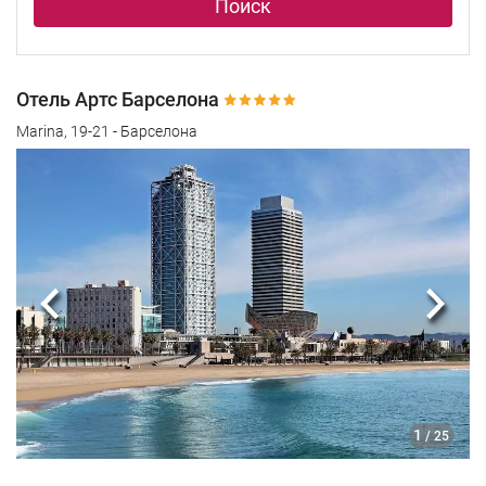
Поиск
Отель Артс Барселона
Marina, 19-21 - Барселона
Предыдущий
Сле
1
/ 25