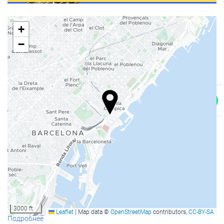
Ресторан à la carte
Бар
+
Кофейня на территории
−
Услуги ресепшн
Круглосуточная стойка регистрации
Камера хранения багажа
Бассейн
Бассейн
Síguenos en Instagram
Бизнес-услуги
Бизнес-Центр
3000 ft
Интернет
Leaflet
|
Map data ©
OpenStreetMap
contributors,
CC-BY-SA
Подробнее