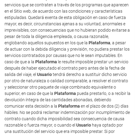
servicios que se contraten a través de los programas que aparecen
en el Sitio web, de acuerdo con las condiciones y características
estipuladas. Quedará exenta de esta obligación en caso de fuerza
mayor, es decir, circunstancias ajenas a su voluntad, anormales e
imprevisibles, con consecuencias que no hubieran podido evitarse a
pesar de toda la diligencia empleada, o causa razonable,
englobando aquellos supuestos en los que la
Plataforma
, a pesar
de actuar con la debida diligencia y previsión, no pudiera prestar los
servicios contratados por causas que no le sean imputables. En
caso de que a la
Plataforma
le resulte imposible prestar un servicio
después de haber ejecutado el contrato pero antes de la fecha de
salida del viaje, el
Usuario
tendrá derecho a sustituir dicho servicio
por otro de naturaleza o calidad comparable, a resolver el contrato
y seleccionar otro paquete de viaje combinado equivalente o
superior, en caso de que la
Plataforma
pueda prestarlo, o a recibir la
devolución íntegra de las cantidades abonadas, debiendo
comunicar esta decisión a la
Plataforma
en el plazo de dos (2) días
hábiles. No se podrá reclamar indemnización por incumplimiento de
contrato cuando dicha imposibilidad sea consecuencia de causa
razonable o fuerza mayor, o cuando el
Usuario
haya optado por
una sustitución del servicio que era imposible prestar. Si por