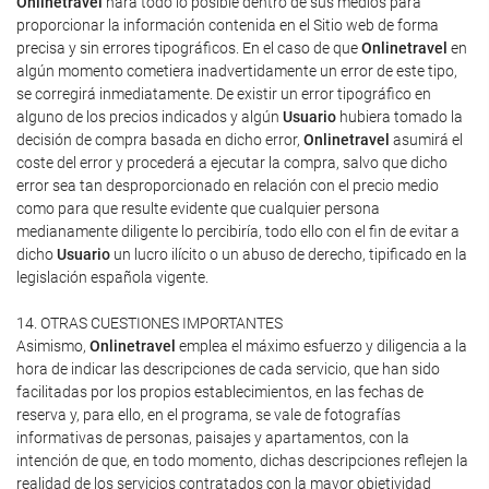
Onlinetravel
hará todo lo posible dentro de sus medios para
proporcionar la información contenida en el Sitio web de forma
precisa y sin errores tipográficos. En el caso de que
Onlinetravel
en
algún momento cometiera inadvertidamente un error de este tipo,
se corregirá inmediatamente. De existir un error tipográfico en
alguno de los precios indicados y algún
Usuario
hubiera tomado la
decisión de compra basada en dicho error,
Onlinetravel
asumirá el
coste del error y procederá a ejecutar la compra, salvo que dicho
error sea tan desproporcionado en relación con el precio medio
como para que resulte evidente que cualquier persona
medianamente diligente lo percibiría, todo ello con el fin de evitar a
dicho
Usuario
un lucro ilícito o un abuso de derecho, tipificado en la
legislación española vigente.
14. OTRAS CUESTIONES IMPORTANTES
Asimismo,
Onlinetravel
emplea el máximo esfuerzo y diligencia a la
hora de indicar las descripciones de cada servicio, que han sido
facilitadas por los propios establecimientos, en las fechas de
reserva y, para ello, en el programa, se vale de fotografías
informativas de personas, paisajes y apartamentos, con la
intención de que, en todo momento, dichas descripciones reflejen la
realidad de los servicios contratados con la mayor objetividad