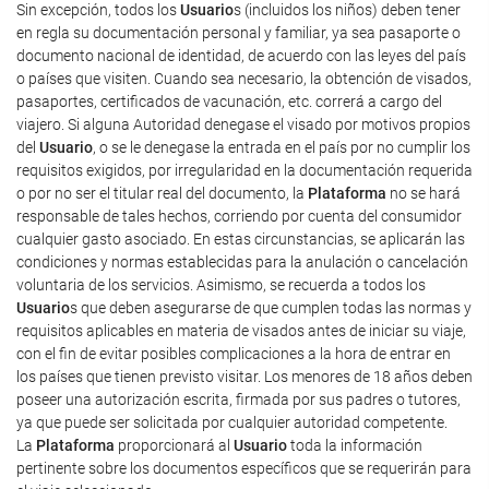
Sin excepción, todos los
Usuario
s (incluidos los niños) deben tener
en regla su documentación personal y familiar, ya sea pasaporte o
documento nacional de identidad, de acuerdo con las leyes del país
o países que visiten. Cuando sea necesario, la obtención de visados,
pasaportes, certificados de vacunación, etc. correrá a cargo del
viajero. Si alguna Autoridad denegase el visado por motivos propios
del
Usuario
, o se le denegase la entrada en el país por no cumplir los
requisitos exigidos, por irregularidad en la documentación requerida
o por no ser el titular real del documento, la
Plataforma
no se hará
responsable de tales hechos, corriendo por cuenta del consumidor
cualquier gasto asociado. En estas circunstancias, se aplicarán las
condiciones y normas establecidas para la anulación o cancelación
voluntaria de los servicios. Asimismo, se recuerda a todos los
Usuario
s que deben asegurarse de que cumplen todas las normas y
requisitos aplicables en materia de visados antes de iniciar su viaje,
con el fin de evitar posibles complicaciones a la hora de entrar en
los países que tienen previsto visitar. Los menores de 18 años deben
poseer una autorización escrita, firmada por sus padres o tutores,
ya que puede ser solicitada por cualquier autoridad competente.
La
Plataforma
proporcionará al
Usuario
toda la información
pertinente sobre los documentos específicos que se requerirán para