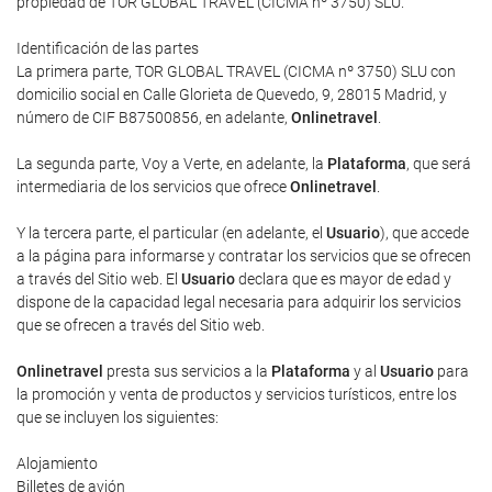
propiedad de TOR GLOBAL TRAVEL (CICMA nº 3750) SLU.
Identificación de las partes
La primera parte, TOR GLOBAL TRAVEL (CICMA nº 3750) SLU con
domicilio social en Calle Glorieta de Quevedo, 9, 28015 Madrid, y
número de CIF B87500856, en adelante,
Onlinetravel
.
La segunda parte, Voy a Verte, en adelante, la
Plataforma
, que será
intermediaria de los servicios que ofrece
Onlinetravel
.
Y la tercera parte, el particular (en adelante, el
Usuario
), que accede
a la página para informarse y contratar los servicios que se ofrecen
a través del Sitio web. El
Usuario
declara que es mayor de edad y
dispone de la capacidad legal necesaria para adquirir los servicios
que se ofrecen a través del Sitio web.
Onlinetravel
presta sus servicios a la
Plataforma
y al
Usuario
para
la promoción y venta de productos y servicios turísticos, entre los
que se incluyen los siguientes:
Alojamiento
Billetes de avión