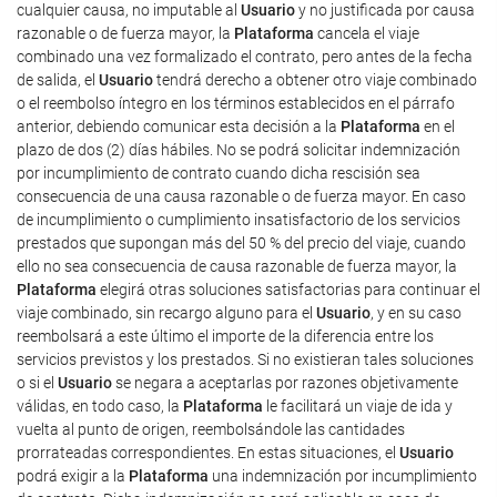
cualquier causa, no imputable al
Usuario
y no justificada por causa
razonable o de fuerza mayor, la
Plataforma
cancela el viaje
combinado una vez formalizado el contrato, pero antes de la fecha
de salida, el
Usuario
tendrá derecho a obtener otro viaje combinado
o el reembolso íntegro en los términos establecidos en el párrafo
anterior, debiendo comunicar esta decisión a la
Plataforma
en el
plazo de dos (2) días hábiles. No se podrá solicitar indemnización
por incumplimiento de contrato cuando dicha rescisión sea
consecuencia de una causa razonable o de fuerza mayor. En caso
de incumplimiento o cumplimiento insatisfactorio de los servicios
prestados que supongan más del 50 % del precio del viaje, cuando
ello no sea consecuencia de causa razonable de fuerza mayor, la
Plataforma
elegirá otras soluciones satisfactorias para continuar el
viaje combinado, sin recargo alguno para el
Usuario
, y en su caso
reembolsará a este último el importe de la diferencia entre los
servicios previstos y los prestados. Si no existieran tales soluciones
o si el
Usuario
se negara a aceptarlas por razones objetivamente
válidas, en todo caso, la
Plataforma
le facilitará un viaje de ida y
vuelta al punto de origen, reembolsándole las cantidades
prorrateadas correspondientes. En estas situaciones, el
Usuario
podrá exigir a la
Plataforma
una indemnización por incumplimiento