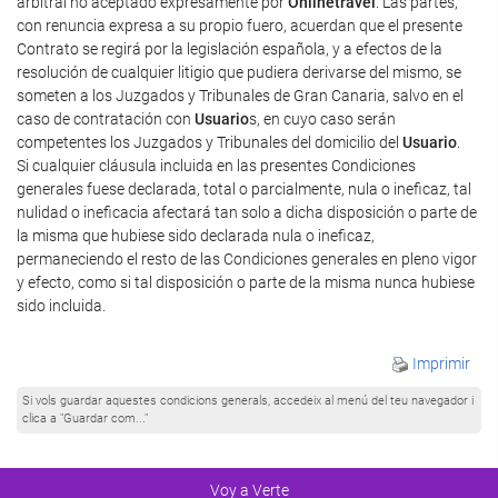
arbitral no aceptado expresamente por
Onlinetravel
. Las partes,
con renuncia expresa a su propio fuero, acuerdan que el presente
Contrato se regirá por la legislación española, y a efectos de la
resolución de cualquier litigio que pudiera derivarse del mismo, se
someten a los Juzgados y Tribunales de Gran Canaria, salvo en el
caso de contratación con
Usuario
s, en cuyo caso serán
competentes los Juzgados y Tribunales del domicilio del
Usuario
.
Si cualquier cláusula incluida en las presentes Condiciones
generales fuese declarada, total o parcialmente, nula o ineficaz, tal
nulidad o ineficacia afectará tan solo a dicha disposición o parte de
la misma que hubiese sido declarada nula o ineficaz,
permaneciendo el resto de las Condiciones generales en pleno vigor
y efecto, como si tal disposición o parte de la misma nunca hubiese
sido incluida.
Imprimir
Si vols guardar aquestes condicions generals, accedeix al menú del teu navegador i
clica a "Guardar com..."
Voy a Verte