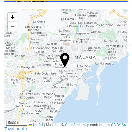
utazásszervezés
+
Szabadidő és családok
−
gyerekklub
Játszótér
Disco
Étel és ital
Étterem
szobaszerviz
Síguenos en Instagram
Common areas
Játékterem
Televízió
5000 ft
Leaflet
|
Map data ©
OpenStreetMap
contributors,
CC-BY-SA
További info