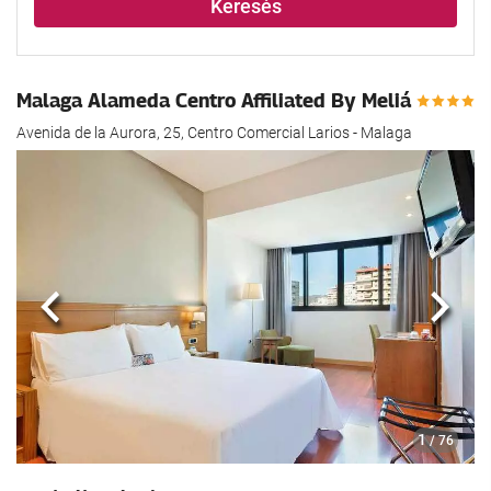
Keresés
Malaga Alameda Centro Affiliated By Meliá
Avenida de la Aurora, 25, Centro Comercial Larios - Malaga
Előző
köve
1
/ 76