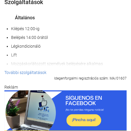
Szolgáltatások
Általános
Kilépés 12:00-ig
Belépés 14:00 órától
Légkondicionáló
Lift
Mozgáskorlátozott személyek belépésére alkalmas
Nem dohányzó szobák
További szolgáltatások
Idegenforgalmi regisztrációs szám: MA/01607
Háziállatok nem engedélyezettek
Reklám
Recepció szolgáltatások
poggyászmegőrzés
Széf
Valutaváltás