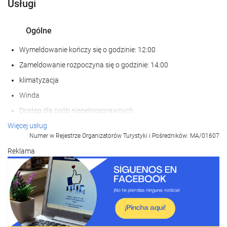
Usługi
Ogólne
Wymeldowanie kończy się o godzinie: 12:00
Zameldowanie rozpoczyna się o godzinie: 14:00
klimatyzacja
Winda
Dostęp dla osób niepełnosprawnych
Pokoje dla niepalących
Więcej usług
Numer w Rejestrze Organizatorów Turystyki i Pośredników: MA/01607
Zwierzęta nie są akceptowane
Reklama
Recepcja
przechowalnia bagażu
Sejf
Kantor