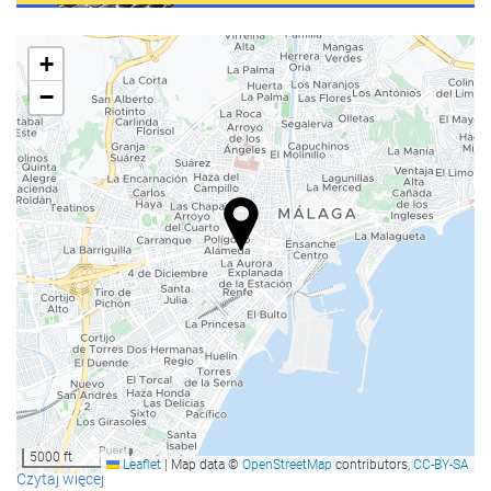
biuro informacji turystycznej
+
Wypoczynek / Dla rodzin
−
klub dla dzieci
Plac zabaw dla dzieci
Disco
Posiłki i napoje
Restauracja
obsługa pokoju
Síguenos en Instagram
Strefy wspólne
Gry
Telewizja
5000 ft
Leaflet
|
Map data ©
OpenStreetMap
contributors,
CC-BY-SA
Czytaj więcej