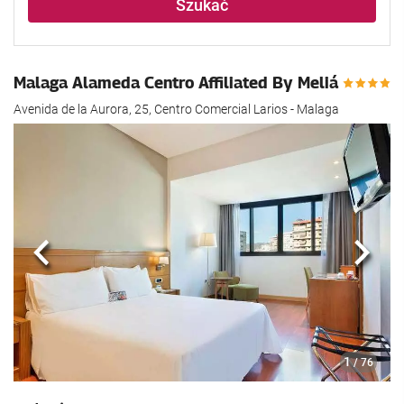
Szukać
Malaga Alameda Centro Affiliated By Meliá
Avenida de la Aurora, 25, Centro Comercial Larios - Malaga
Poprzedni
Nast
1
/ 76