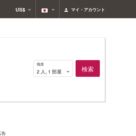
US$
マイ・アカウント
職
職業
検索
業
2
人
,
1
部屋
広告