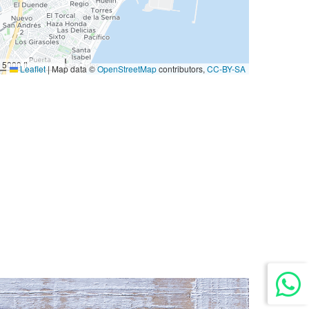
5000 ft
Leaflet
|
Map data ©
OpenStreetMap
contributors,
CC-BY-SA