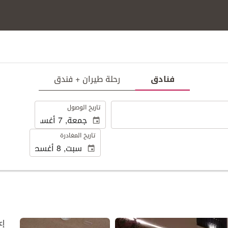
فنادق
رحلة طيران + فندق
.
تاريخ الوصول
تاريخ المغادرة
عرض 25 صور
إع