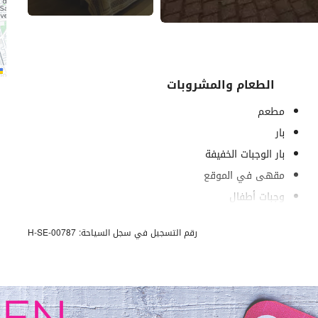
الطعام والمشروبات
مطعم
بار
بار الوجبات الخفيفة
مقهى في الموقع
وجبات أطفال
خدمة الغرف
رقم التسجيل في سجل السياحة: H-SE-00787
خدمة فطور في الغرفة
زجاجة مياه
فواكه