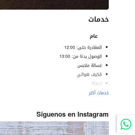
خدمات
عام
المغادرة حتى: 12:00
الوصول بدءًا من: 13:00
غسالة ملابس
مُكيف هوائي
تدفئة
مصعد
خدمات أكثر
خدمات لذوي الاحتياجات الخاصة
غرف لغير المدخنين
Síguenos en Instagram
ممنوع التدخين في كل الأماكن
غرف عازلة للصوت