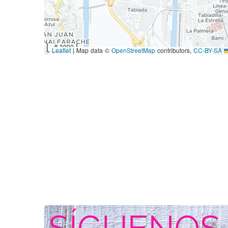
3000 ft
|
Map data ©
OpenStreetMap
contributors,
CC-BY-SA
Leaflet