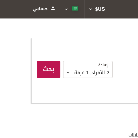
US$
حسابي
الإقامة
الإقامة
بحث
2
الأفراد
,
1
غرفة
لانات