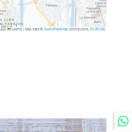
3000 ft
Leaflet
|
Map data ©
OpenStreetMap
contributors,
CC-BY-SA