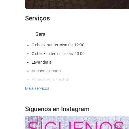
Serviços
Geral
O check-out termina às: 12:00
O check-in tem início às: 13:00
Lavanderia
Ar condicionado
Aquecimento Central
Elevador
Mais serviços
Acesso para deficientes fisicos
Quartos para não fumantes
Síguenos en Instagram
Proibido fumar em todo o hotel
Quartos com isolamento acústico