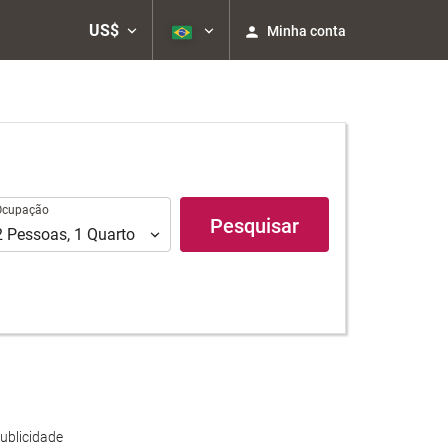
US$
Minha conta
upação
Ocupação
Pesquisar
2
Pessoas
,
1
Quarto
ublicidade