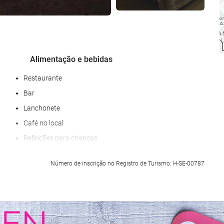
Alimentação e bebidas
Restaurante
Bar
Lanchonete
Café no local
Refeições para crianças
Serviço de quarto
Número de inscrição no Registro de Turismo: H-SE-00787
Café da manhã no quarto
Garrafa de água
Frutas