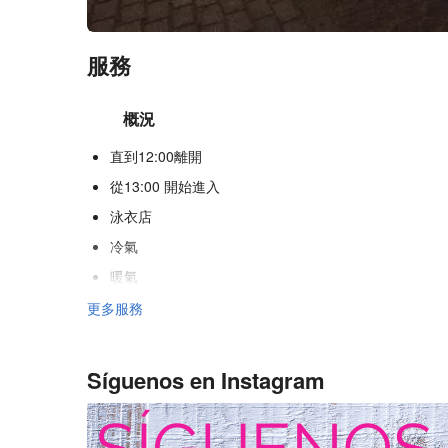
服務
概況
直到12:00離開
從13:00 開始進入
泳衣店
冷氣
暖氣
電梯
更多服務
殘疾人專用入口
不吸煙房
Síguenos en Instagram
全面禁煙
隔音客房