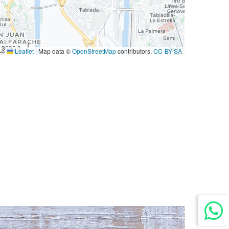
3000 ft
Leaflet
|
Map data ©
OpenStreetMap
contributors,
CC-BY-SA