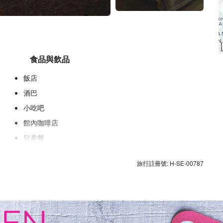
食品與飲品
飯店
酒巴
小吃吧
館內咖啡店
兒童餐
客房服務
旅行註冊號: H-SE-00787
房內享用早餐
瓶裝水
水果