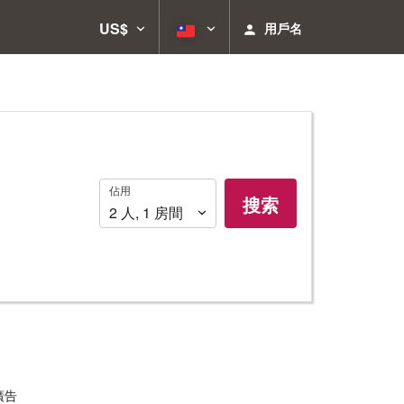
US$
用戶名
佔
佔用
搜索
用
2
人
,
1
房間
廣告