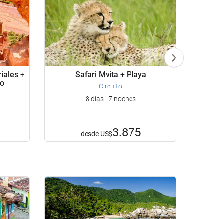
iales +
Safari Mvita + Playa
to
Circuito
8 días - 7 noches
3.875
desde
US$