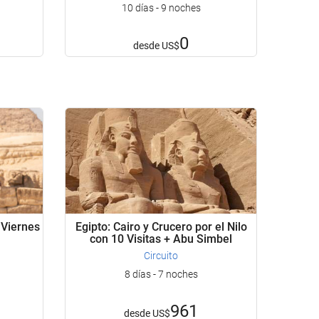
10 días - 9 noches
0
desde
US$
 Viernes
Egipto: Cairo y Crucero por el Nilo
con 10 Visitas + Abu Simbel
Circuito
8 días - 7 noches
961
desde
US$