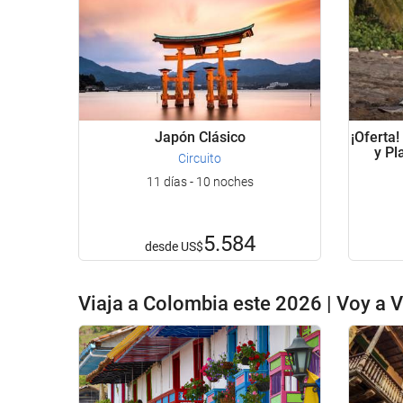
Japón Clásico
¡Oferta!
y Pl
Circuito
11 días - 10 noches
5.584
desde
US$
Viaja a Colombia este 2026 | Voy a V