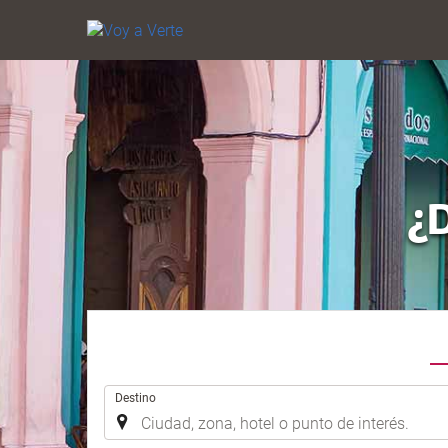
¿
.
Destino