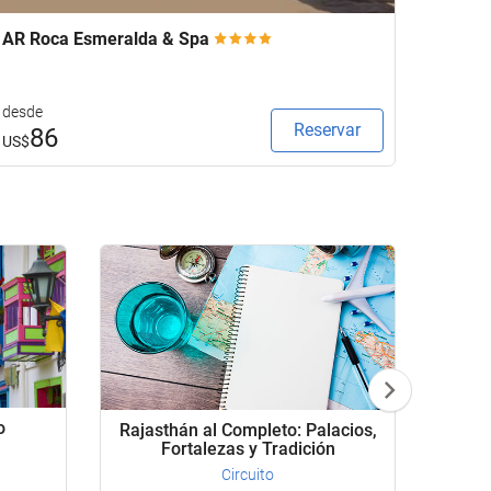
AR Roca Esmeralda & Spa
Eurost
desde
desde
Reservar
86
9
US$
US$
o
Rajasthán al Completo: Palacios,
Rajas
Fortalezas y Tradición
Circuito