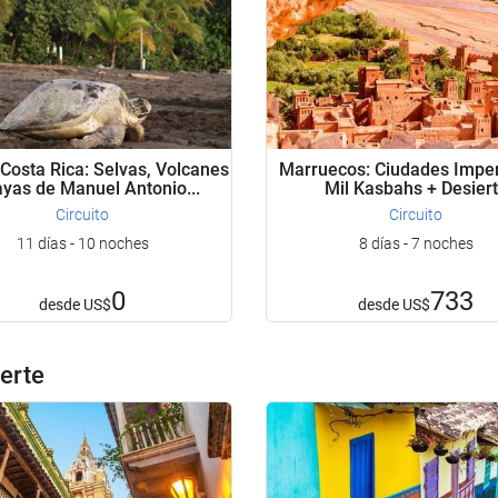
 Costa Rica: Selvas, Volcanes
Marruecos: Ciudades Imper
ayas de Manuel Antonio...
Mil Kasbahs + Desier
Circuito
Circuito
11 días - 10 noches
8 días - 7 noches
0
733
desde
US$
desde
US$
erte