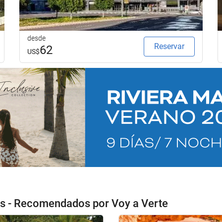
desde
Reservar
62
US$
es - Recomendados por Voy a Verte