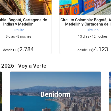
bia: Bogotá, Cartagena de
Circuito Colombia: Bogotá, 
Indias y Medellín
Medellín y Cartagena de 
Circuito
Circuito
9 días - 8 noches
13 días - 12 noches
2.784
4.123
desde
US$
desde
US$
2026 | Voy a Verte
Benidorm