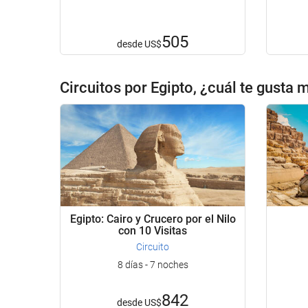
505
desde
US$
Circuitos por Egipto, ¿cuál te gusta 
Egipto: Cairo y Crucero por el Nilo
con 10 Visitas
Circuito
8 días - 7 noches
842
desde
US$