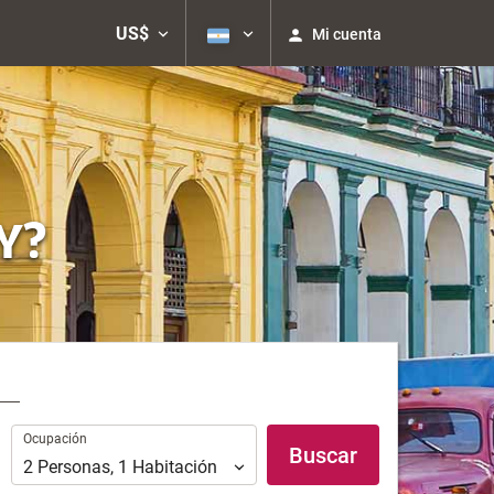
US$
Mi cuenta
Y?
Ocupación
Ocupación
Buscar
2
Personas
,
1
Habitación