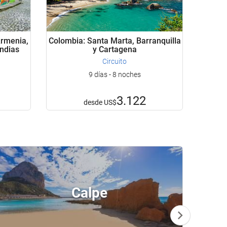
Armenia,
Colombia: Santa Marta, Barranquilla
Indias
y Cartagena
Circuito
9 días - 8 noches
3.122
desde
US$
Calpe