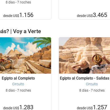
8 días - 7 noches
1.156
3.465
desde
US$
desde
US$
más? | Voy a Verte
Egipto al Completo
Egipto al Completo - Salidas
Circuito
Circuito
8 días - 7 noches
8 días - 7 noches
1.283
1.257
desde
US$
desde
US$