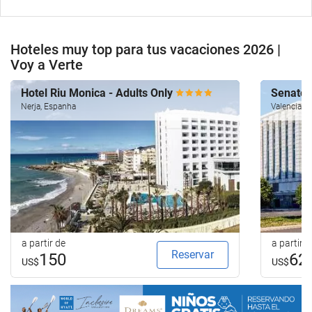
Hoteles muy top para tus vacaciones 2026 |
Voy a Verte
Hotel Riu Monica - Adults Only
Senator
Nerja, Espanha
Valencia, 
a partir de
a partir d
Reservar
150
62
US$
US$