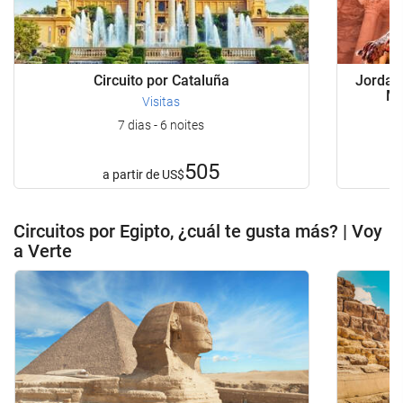
Circuito por Cataluña
Jordan
Mu
Visitas
7 dias - 6 noites
505
a partir de
US$
Circuitos por Egipto, ¿cuál te gusta más? | Voy
a Verte