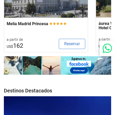
áurea Wa
Melia Madrid Princesa
Hotel C
a partir de
a partir de
Reservar
92
162
US$
US$
Destinos Destacados