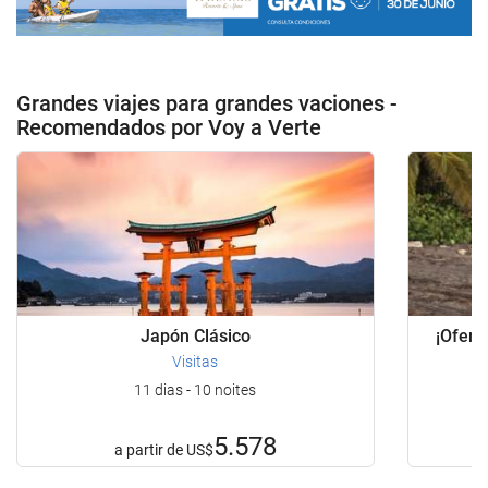
Grandes viajes para grandes vaciones -
Recomendados por Voy a Verte
Japón Clásico
¡Ofert
P
Visitas
11 dias - 10 noites
5.578
a partir de
US$