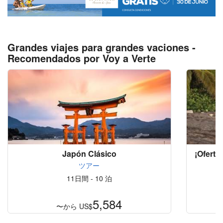
Grandes viajes para grandes vaciones -
Recomendados por Voy a Verte
Japón Clásico
¡Oferta
P
ツアー
11日間 - 10 泊
5,584
〜から
US$