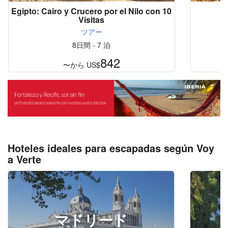
Egipto: Cairo y Crucero por el Nilo con 10
Visitas
ツアー
8日間 - 7 泊
842
〜から
US$
Hoteles ideales para escapadas según Voy
a Verte
マドリード