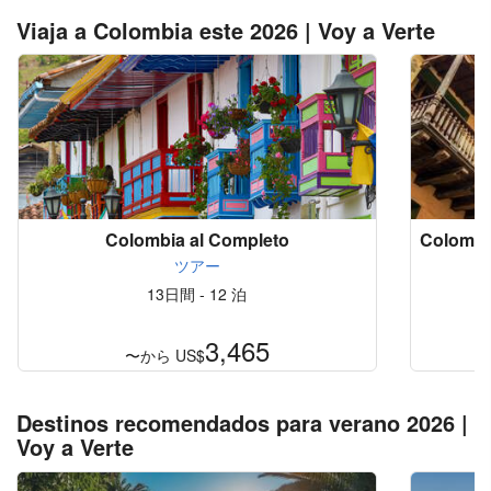
Viaja a Colombia este 2026 | Voy a Verte
Colombia al Completo
Colombia
ツアー
13日間 - 12 泊
3,465
〜から
US$
Destinos recomendados para verano 2026 |
Voy a Verte