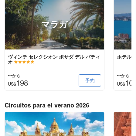
マラガ
ヴィンチ セレクシオン ポサダ デル パティ
ホテル 
オ
〜から
〜から
予約
198
10
US$
US$
Circuitos para el verano 2026