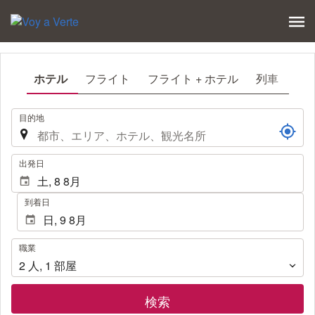
ホテル
フライト
フライト + ホテル
列車
.
目的地
.
出発日
到着日
職
職業
業
2
人
,
1
部屋
検索