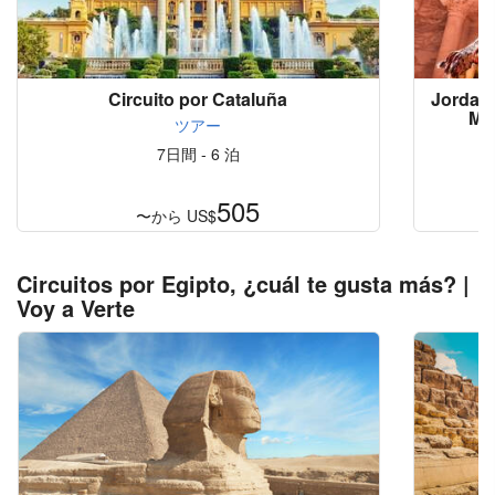
Circuito por Cataluña
Jordani
Mue
ツアー
7日間 - 6 泊
505
〜から
US$
Circuitos por Egipto, ¿cuál te gusta más? |
Voy a Verte