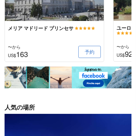
ユーロス
メリア マドリード プリンセサ
〜から
〜から
予約
92
163
US$
US$
人気の場所