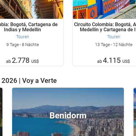
bia: Bogotá, Cartagena de
Circuito Colombia: Bogotá, 
Indias y Medellín
Medellín y Cartagena de 
Touren
Touren
9 Tage - 8 Nächte
13 Tage - 12 Nächte
2.778
4.115
ab
US$
ab
US$
2026 | Voy a Verte
Benidorm