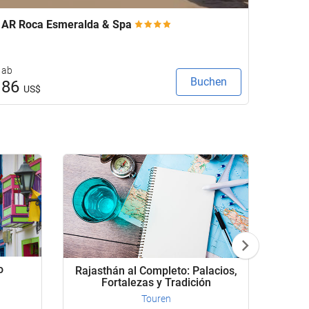
AR Roca Esmeralda & Spa
Eurost
ab
ab
Buchen
86
95
US$
U
o
Rajasthán al Completo: Palacios,
Rajas
Fortalezas y Tradición
Touren