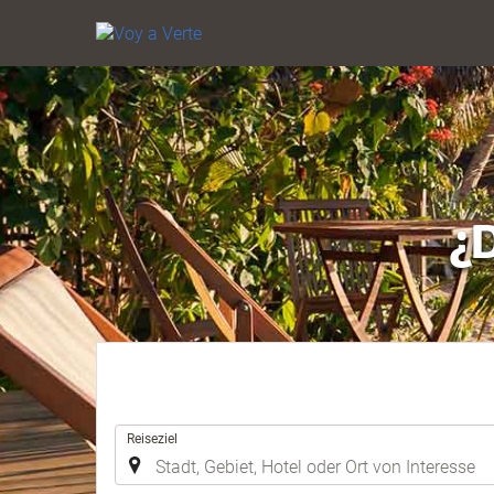
¿
.
Reiseziel