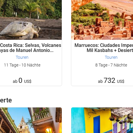
 Costa Rica: Selvas, Volcanes
Marruecos: Ciudades Imper
ayas de Manuel Antonio...
Mil Kasbahs + Desier
Touren
Touren
11 Tage - 10 Nächte
8 Tage - 7 Nächte
0
732
ab
US$
ab
US$
erte