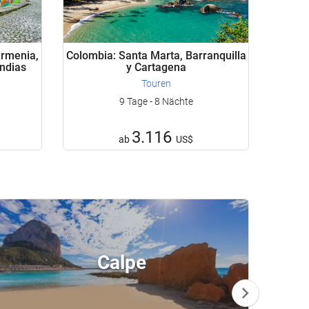
Armenia,
Colombia: Santa Marta, Barranquilla
Indias
y Cartagena
Touren
9 Tage - 8 Nächte
3.116
ab
US$
Calpe