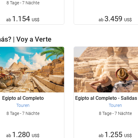
8 Tage - 7 Nächte
1.154
3.459
ab
US$
ab
US$
más? | Voy a Verte
Egipto al Completo
Egipto al Completo - Salidas
Touren
Touren
8 Tage - 7 Nächte
8 Tage - 7 Nächte
1.280
1.255
ab
US$
ab
US$