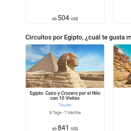
504
ab
US$
Circuitos por Egipto, ¿cuál te gusta 
Egipto: Cairo y Crucero por el Nilo
con 10 Visitas
Touren
8 Tage - 7 Nächte
841
ab
US$