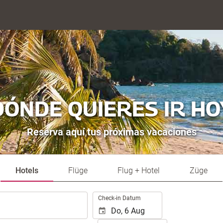
DÓNDE QUIERES IR HO
Reserva aquí tus próximas vacaciones
Hotels
Flüge
Flug + Hotel
Züge
.
Check-in Datum