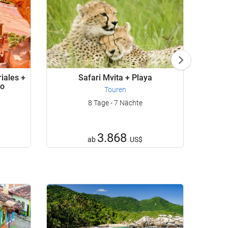
iales +
Safari Mvita + Playa
to
Touren
8 Tage - 7 Nächte
3.868
ab
US$