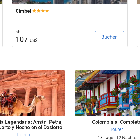
Cimbel
ab
Buchen
107
US$
ia Legendaria: Amán, Petra,
Colombia al Complet
erto y Noche en el Desierto
Touren
Touren
13 Tage - 12 Nächte