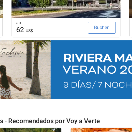
ab
Buchen
62
US$
es - Recomendados por Voy a Verte