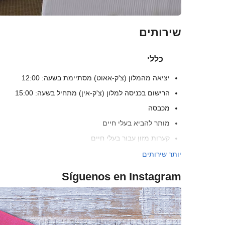
שירותים
כללי
יציאה מהמלון (צ'ק-אאוט) מסתיימת בשעה: 12:00
הרישום בכניסה למלון (צ'ק-אין) מתחיל בשעה: 15:00
מכבסה
מותר להביא בעלי חיים
קערות מזון עבור בעלי חיים
מזוג-אויר
יותר שירותים
חימום
Síguenos en Instagram
מעלית
אנשים עם ניידות מוגבלת
חדרים ללא לעשן