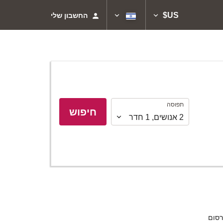
US$
החשבון שלי
תפוסה
תפוסה
חיפוש
2
אנושים
,
1
חדר
סום