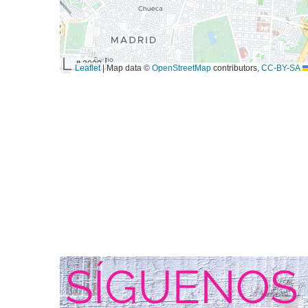
3000 ft
|
Map data ©
OpenStreetMap
contributors,
CC-BY-SA
Leaflet