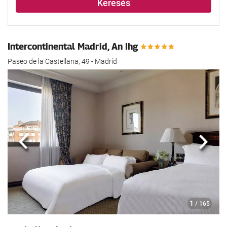
Keresés
Intercontinental Madrid, An Ihg
Paseo de la Castellana, 49 - Madrid
Előző
köve
1
/ 165