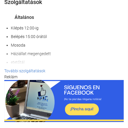
Szolgáltatások
Általános
Kilépés 12:00-ig
Belépés 15:00 órától
Mosoda
Háziállat megengedett
etetőtál
Légkondicionáló
További szolgáltatások
Reklám
Fűtés
Lift
Mozgáskorlátozott személyek belépésére alkalmas
Nem dohányzó szobák
összes közös- és magánhelyiség nemdohányzó
Dohányzásra kijelölt terület